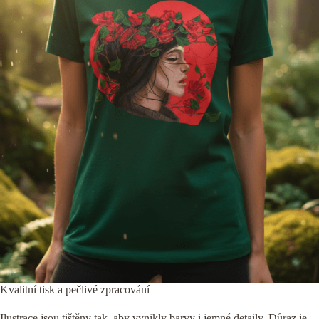
Kvalitní tisk a pečlivé zpracování
Ilustrace jsou tištěny tak, aby vynikly barvy i jemné detaily. Důraz je