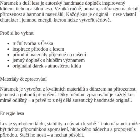
Náramek s duší lesa je autorský handmade doplněk inspirovaný
klidem, tichem a silou lesa. Vzniká ručně, pomalu, s důrazem na detail,
přirozenost a harmonii materiálů. Každý kus je originál – nese vlastní
charakter i jemnou energii, kterou nelze vytvořit sériově.
Proč si ho vybrat
ruční tvorba z Česka
inspirace přírodou a lesem
přírodní materiály příjemné na nošení
jemný doplněk s hlubším významem
originální dárek s atmosférou klidu
Materiály & zpracování
Náramek je vytvořen z kvalitních materiálů s důrazem na přirozenost,
jemnost a pohodlí při nošení. Díky ručnímu zpracování je každý kus
mírně odlišný – a právě to z něj dělá autentický handmade originál.
Energie lesa
Les je symbolem klidu, stability a návratu k sobě. Tento náramek může
být tichou připomínkou zpomalení, hlubokého nádechu a propojení s
přírodou. Stačí ho nosit – a nechat působit.