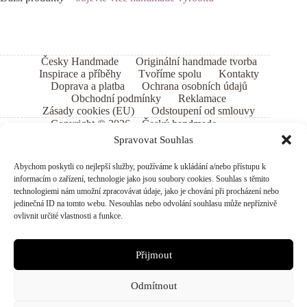
Česky Handmade
Originální handmade tvorba
Inspirace a příběhy
Tvoříme spolu
Kontakty
Doprava a platba
Ochrana osobních údajů
Obchodní podmínky
Reklamace
Zásady cookies (EU)
Odstoupení od smlouvy
Copyright © 2026 - Český handmade
Spravovat Souhlas
Abychom poskytli co nejlepší služby, používáme k ukládání a/nebo přístupu k
informacím o zařízení, technologie jako jsou soubory cookies. Souhlas s těmito
technologiemi nám umožní zpracovávat údaje, jako je chování při procházení nebo
jedinečná ID na tomto webu. Nesouhlas nebo odvolání souhlasu může nepříznivě
ovlivnit určité vlastnosti a funkce.
Přijmout
Odmítnout
Ing. Michael Němec, IČO 74743449, Krátká 2103, Milovice, PSČ