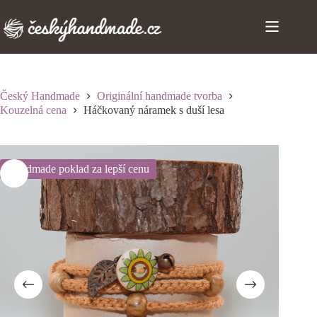
Skip
to
content
Český Handmade
Originální handmade tvorba
Kouzelná cena
Háčkovaný náramek s duší lesa
Handmade poklad za lepší cenu