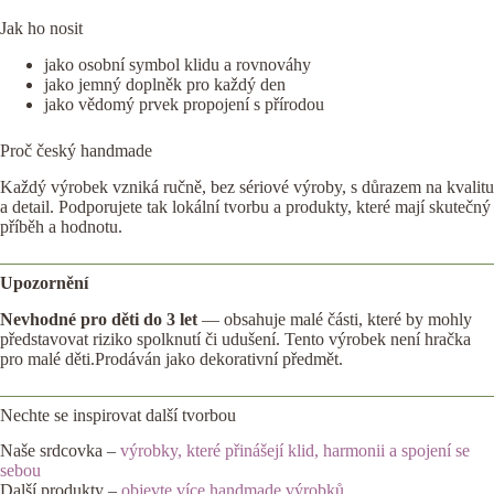
Jak ho nosit
jako osobní symbol klidu a rovnováhy
jako jemný doplněk pro každý den
jako vědomý prvek propojení s přírodou
Proč český handmade
Každý výrobek vzniká ručně, bez sériové výroby, s důrazem na kvalitu
a detail. Podporujete tak lokální tvorbu a produkty, které mají skutečný
příběh a hodnotu.
Upozornění
Nevhodné pro děti do 3 let
— obsahuje malé části, které by mohly
představovat riziko spolknutí či udušení. Tento výrobek není hračka
pro malé děti.Prodáván jako dekorativní předmět.
Nechte se inspirovat další tvorbou
Naše srdcovka –
výrobky, které přinášejí klid, harmonii a spojení se
sebou
Další produkty –
objevte více handmade výrobků